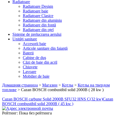
Radiatoare
Radiatoare Design
Radiatoare baie
Radiatoare Clasice
Radiatoare din aluminiu
Radiatoare din fontă
Radiatoare din oțel
Sisteme de prelucrarea aerului
Unități sanitare
Accesorii baie
Articole sanitare din faianţă
Baterii
Cabine de duş
Căzi de baie din acril
Chiuvete
Lavoare
Mobilier de baie
Домашняя страница
>
Магазин
>
Котлы
>
Котлы на твердом
топливе
>
Cazan BOSCH combustibil solid 2000B ( 28 kw )
Cazan BOSCH carbune Solid 2000B SFU32 HNS C(32 kw)
Cazan
BOSCH combustibil solid 2000B ( 45 kw )
Рейтинг: Пока без рейтинга