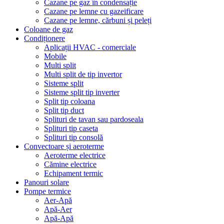
Cazane pe gaz în condensație
Cazane pe lemne cu gazeificare
Cazane pe lemne, cărbuni și peleți
Coloane de gaz
Condiționere
Aplicații HVAC - comerciale
Mobile
Multi split
Multi split de tip invertor
Sisteme split
Sisteme split tip inverter
Split tip coloana
Split tip duct
Splituri de tavan sau pardoseala
Splituri tip caseta
Splituri tip consolă
Convectoare și aeroterme
Aeroterme electrice
Cămine electrice
Echipament termic
Panouri solare
Pompe termice
Aer-Apă
Apă-Aer
Apă-Apă