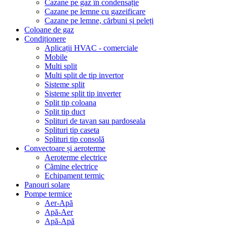
Cazane pe gaz în condensație
Cazane pe lemne cu gazeificare
Cazane pe lemne, cărbuni și peleți
Coloane de gaz
Condiționere
Aplicații HVAC - comerciale
Mobile
Multi split
Multi split de tip invertor
Sisteme split
Sisteme split tip inverter
Split tip coloana
Split tip duct
Splituri de tavan sau pardoseala
Splituri tip caseta
Splituri tip consolă
Convectoare și aeroterme
Aeroterme electrice
Cămine electrice
Echipament termic
Panouri solare
Pompe termice
Aer-Apă
Apă-Aer
Apă-Apă