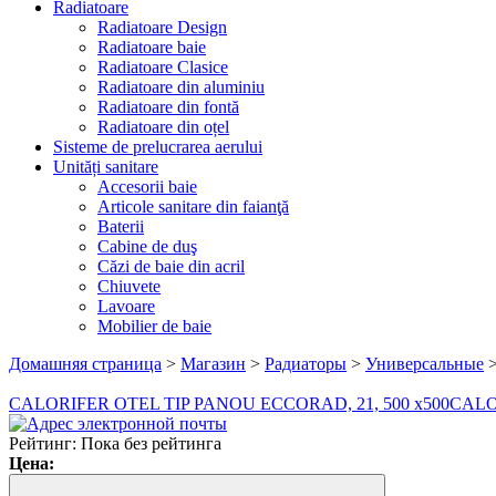
Radiatoare
Radiatoare Design
Radiatoare baie
Radiatoare Clasice
Radiatoare din aluminiu
Radiatoare din fontă
Radiatoare din oțel
Sisteme de prelucrarea aerului
Unități sanitare
Accesorii baie
Articole sanitare din faianţă
Baterii
Cabine de duş
Căzi de baie din acril
Chiuvete
Lavoare
Mobilier de baie
Домашняя страница
>
Магазин
>
Радиаторы
>
Универсальные
CALORIFER OTEL TIP PANOU ECCORAD, 21, 500 x500
CALO
Рейтинг: Пока без рейтинга
Цена: