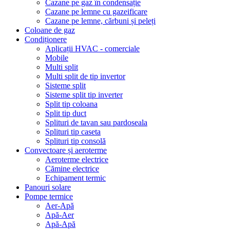
Cazane pe gaz în condensație
Cazane pe lemne cu gazeificare
Cazane pe lemne, cărbuni și peleți
Coloane de gaz
Condiționere
Aplicații HVAC - comerciale
Mobile
Multi split
Multi split de tip invertor
Sisteme split
Sisteme split tip inverter
Split tip coloana
Split tip duct
Splituri de tavan sau pardoseala
Splituri tip caseta
Splituri tip consolă
Convectoare și aeroterme
Aeroterme electrice
Cămine electrice
Echipament termic
Panouri solare
Pompe termice
Aer-Apă
Apă-Aer
Apă-Apă