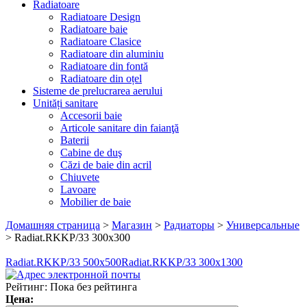
Radiatoare
Radiatoare Design
Radiatoare baie
Radiatoare Clasice
Radiatoare din aluminiu
Radiatoare din fontă
Radiatoare din oțel
Sisteme de prelucrarea aerului
Unități sanitare
Accesorii baie
Articole sanitare din faianţă
Baterii
Cabine de duş
Căzi de baie din acril
Chiuvete
Lavoare
Mobilier de baie
Домашняя страница
>
Магазин
>
Радиаторы
>
Универсальные
>
Radiat.RKKP/33 300x300
Radiat.RKKP/33 500x500
Radiat.RKKP/33 300x1300
Рейтинг: Пока без рейтинга
Цена: