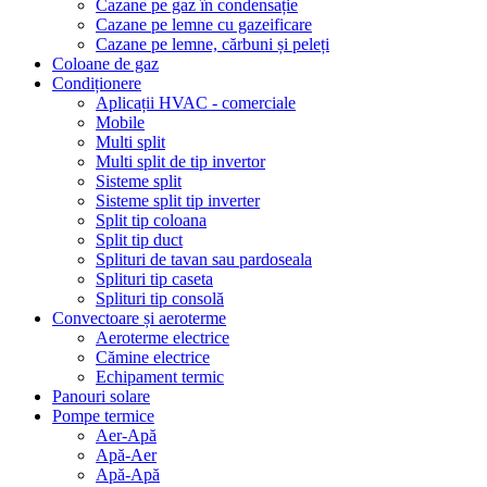
Cazane pe gaz în condensație
Cazane pe lemne cu gazeificare
Cazane pe lemne, cărbuni și peleți
Coloane de gaz
Condiționere
Aplicații HVAC - comerciale
Mobile
Multi split
Multi split de tip invertor
Sisteme split
Sisteme split tip inverter
Split tip coloana
Split tip duct
Splituri de tavan sau pardoseala
Splituri tip caseta
Splituri tip consolă
Convectoare și aeroterme
Aeroterme electrice
Cămine electrice
Echipament termic
Panouri solare
Pompe termice
Aer-Apă
Apă-Aer
Apă-Apă