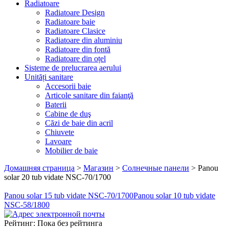
Radiatoare
Radiatoare Design
Radiatoare baie
Radiatoare Clasice
Radiatoare din aluminiu
Radiatoare din fontă
Radiatoare din oțel
Sisteme de prelucrarea aerului
Unități sanitare
Accesorii baie
Articole sanitare din faianţă
Baterii
Cabine de duş
Căzi de baie din acril
Chiuvete
Lavoare
Mobilier de baie
Домашняя страница
>
Магазин
>
Солнечные панели
>
Panou
solar 20 tub vidate NSC-70/1700
Panou solar 15 tub vidate NSC-70/1700
Panou solar 10 tub vidate
NSC-58/1800
Рейтинг: Пока без рейтинга