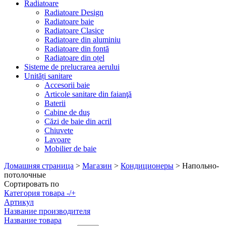
Radiatoare
Radiatoare Design
Radiatoare baie
Radiatoare Clasice
Radiatoare din aluminiu
Radiatoare din fontă
Radiatoare din oțel
Sisteme de prelucrarea aerului
Unități sanitare
Accesorii baie
Articole sanitare din faianţă
Baterii
Cabine de duş
Căzi de baie din acril
Chiuvete
Lavoare
Mobilier de baie
Домашняя страница
>
Магазин
>
Кондиционеры
>
Напольно-
потолочные
Сортировать по
Категория товара -/+
Артикул
Название производителя
Название товара