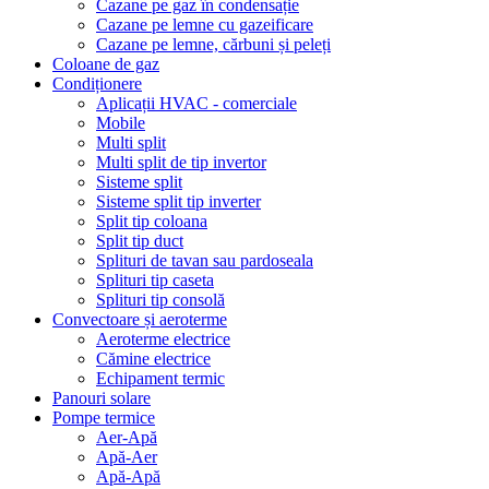
Cazane pe gaz în condensație
Cazane pe lemne cu gazeificare
Cazane pe lemne, cărbuni și peleți
Coloane de gaz
Condiționere
Aplicații HVAC - comerciale
Mobile
Multi split
Multi split de tip invertor
Sisteme split
Sisteme split tip inverter
Split tip coloana
Split tip duct
Splituri de tavan sau pardoseala
Splituri tip caseta
Splituri tip consolă
Convectoare și aeroterme
Aeroterme electrice
Cămine electrice
Echipament termic
Panouri solare
Pompe termice
Aer-Apă
Apă-Aer
Apă-Apă