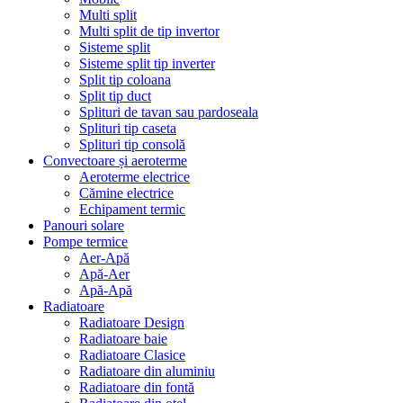
Multi split
Multi split de tip invertor
Sisteme split
Sisteme split tip inverter
Split tip coloana
Split tip duct
Splituri de tavan sau pardoseala
Splituri tip caseta
Splituri tip consolă
Convectoare și aeroterme
Aeroterme electrice
Cămine electrice
Echipament termic
Panouri solare
Pompe termice
Aer-Apă
Apă-Aer
Apă-Apă
Radiatoare
Radiatoare Design
Radiatoare baie
Radiatoare Clasice
Radiatoare din aluminiu
Radiatoare din fontă