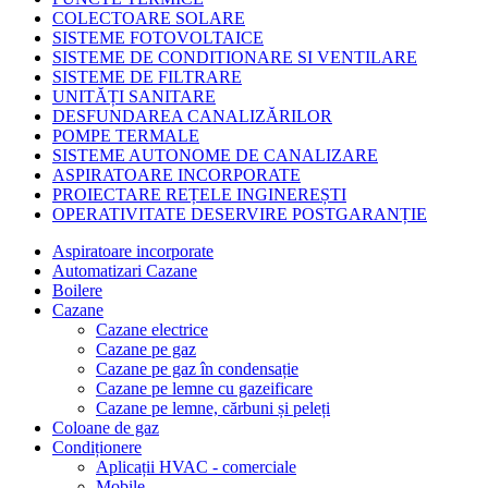
COLECTOARE SOLARE
SISTEME FOTOVOLTAICE
SISTEME DE CONDITIONARE SI VENTILARE
SISTEME DE FILTRARE
UNITĂȚI SANITARE
DESFUNDAREA CANALIZĂRILOR
POMPE TERMALE
SISTEME AUTONOME DE CANALIZARE
ASPIRATOARE INCORPORATE
PROIECTARE REȚELE INGINEREȘTI
OPERATIVITATE DESERVIRE POSTGARANȚIE
Aspiratoare incorporate
Automatizari Cazane
Boilere
Cazane
Cazane electrice
Cazane pe gaz
Cazane pe gaz în condensație
Cazane pe lemne cu gazeificare
Cazane pe lemne, cărbuni și peleți
Coloane de gaz
Condiționere
Aplicații HVAC - comerciale
Mobile