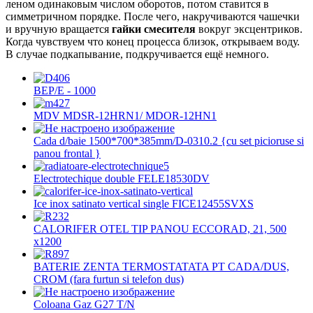
леном одинаковым числом оборотов, потом ставится в
симметричном порядке. После чего, накручиваются чашечки
и вручную вращается
гайки смесителя
вокруг эксцентриков.
Когда чувствуем что конец процесса близок, открываем воду.
B случае подкапывание, подкручивается ещё немного.
BEP/E - 1000
MDV MDSR-12HRN1/ MDOR-12HN1
Cada d/baie 1500*700*385mm/D-0310.2 {cu set picioruse si
panou frontal }
Electrotechique double FELE18530DV
Ice inox satinato vertical single FICE12455SVXS
CALORIFER OTEL TIP PANOU ECCORAD, 21, 500
x1200
BATERIE ZENTA TERMOSTATATA PT CADA/DUS,
CROM (fara furtun si telefon dus)
Coloana Gaz G27 T/N