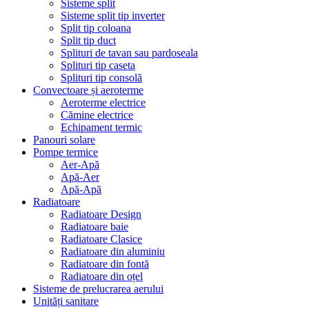
Sisteme split
Sisteme split tip inverter
Split tip coloana
Split tip duct
Splituri de tavan sau pardoseala
Splituri tip caseta
Splituri tip consolă
Convectoare și aeroterme
Aeroterme electrice
Cămine electrice
Echipament termic
Panouri solare
Pompe termice
Aer-Apă
Apă-Aer
Apă-Apă
Radiatoare
Radiatoare Design
Radiatoare baie
Radiatoare Clasice
Radiatoare din aluminiu
Radiatoare din fontă
Radiatoare din oțel
Sisteme de prelucrarea aerului
Unități sanitare