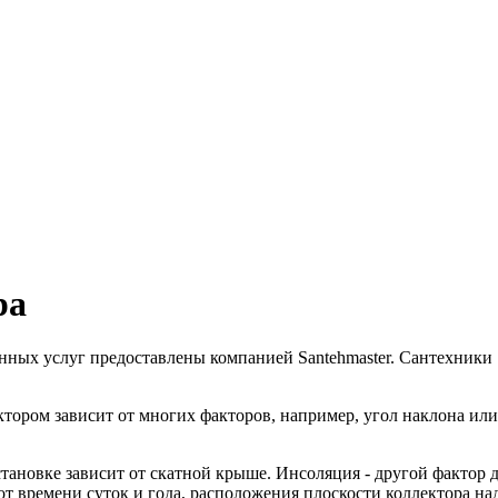
ра
енных услуг предоставлены компанией Santehmaster. Сантехники 
ором зависит от многих факторов, например, угол наклона или 
становке зависит от скатной крыше. Инсоляция - другой фактор
от времени суток и года, расположения плоскости коллектора на