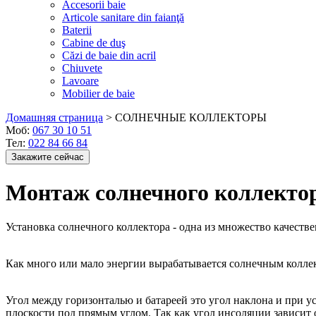
Accesorii baie
Articole sanitare din faianţă
Baterii
Cabine de duş
Căzi de baie din acril
Chiuvete
Lavoare
Mobilier de baie
Домашняя страница
>
СОЛНЕЧНЫЕ КОЛЛЕКТОРЫ
Моб:
067 30 10 51
Тел:
022 84 66 84
Закажите сейчас
Монтаж солнечного коллекто
Установка солнечного коллектора - одна из множествo качеств
Как много или мало энергии вырабатывается солнечным коллект
Угол между горизонталью и батареей это угол наклона и при у
плоскости под прямым углом. Так как угол инсоляции зависит 