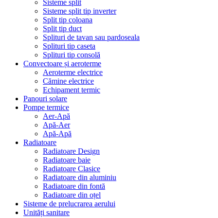
Sisteme split
Sisteme split tip inverter
Split tip coloana
Split tip duct
Splituri de tavan sau pardoseala
Splituri tip caseta
Splituri tip consolă
Convectoare și aeroterme
Aeroterme electrice
Cămine electrice
Echipament termic
Panouri solare
Pompe termice
Aer-Apă
Apă-Aer
Apă-Apă
Radiatoare
Radiatoare Design
Radiatoare baie
Radiatoare Clasice
Radiatoare din aluminiu
Radiatoare din fontă
Radiatoare din oțel
Sisteme de prelucrarea aerului
Unități sanitare