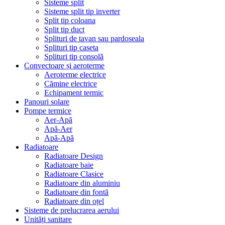
Sisteme split
Sisteme split tip inverter
Split tip coloana
Split tip duct
Splituri de tavan sau pardoseala
Splituri tip caseta
Splituri tip consolă
Convectoare și aeroterme
Aeroterme electrice
Cămine electrice
Echipament termic
Panouri solare
Pompe termice
Aer-Apă
Apă-Aer
Apă-Apă
Radiatoare
Radiatoare Design
Radiatoare baie
Radiatoare Clasice
Radiatoare din aluminiu
Radiatoare din fontă
Radiatoare din oțel
Sisteme de prelucrarea aerului
Unități sanitare