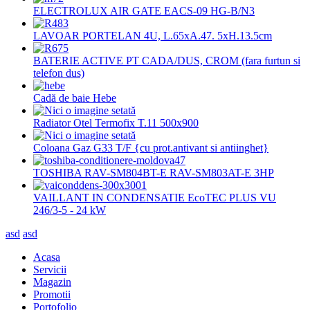
ELECTROLUX AIR GATE EACS-09 HG-B/N3
LAVOAR PORTELAN 4U, L.65xA.47. 5xH.13.5cm
BATERIE ACTIVE PT CADA/DUS, CROM (fara furtun si
telefon dus)
Cadă de baie Hebe
Radiator Otel Termofix T.11 500x900
Coloana Gaz G33 T/F {cu prot.antivant si antiinghet}
TOSHIBA RAV-SM804BT-E RAV-SM803AT-E 3HP
VAILLANT IN CONDENSATIE EcoTEC PLUS VU
246/3-5 - 24 kW
asd
asd
Acasa
Servicii
Magazin
Promotii
Portofolio