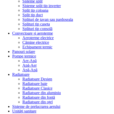
Sisteme split
Sisteme split tip inverter
Split tip coloana
Split tip duct
Splituri de tavan sau pardoseala
Splituri tip caseta
Splituri tip consolă
Convectoare și aeroterme
Aeroterme electrice
Cămine electrice
Echipament termic
Panouri solare
Pompe termice
Aer-Apă
Apă-Aer
Apă-Apă
Radiatoare
Radiatoare Design
Radiatoare baie
Radiatoare Clasice
Radiatoare din aluminiu
Radiatoare din fontă
Radiatoare din oțel
Sisteme de prelucrarea aerului
Unități sanitare