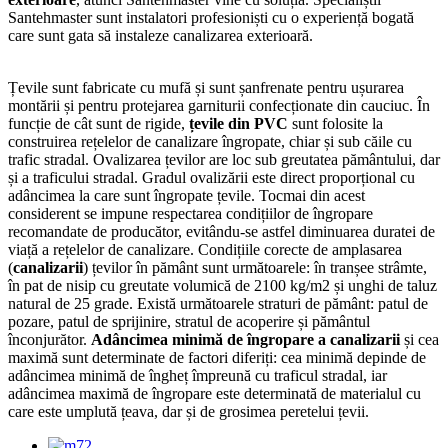
Santehmaster sunt instalatori profesioniști cu o experiență bogată
care sunt gata să instaleze canalizarea exterioară.
Țevile sunt fabricate cu mufă și sunt șanfrenate pentru ușurarea
montării și pentru protejarea garniturii confecționate din cauciuc. În
funcție de cât sunt de rigide,
țevile din PVC
sunt folosite la
construirea rețelelor de canalizare îngropate, chiar și sub căile cu
trafic stradal. Ovalizarea țevilor are loc sub greutatea pământului, dar
și a traficului stradal. Gradul ovalizării este direct proporțional cu
adâncimea la care sunt îngropate țevile. Tocmai din acest
considerent se impune respectarea condițiilor de îngropare
recomandate de producător, evitându-se astfel diminuarea duratei de
viață a rețelelor de canalizare. Condițiile corecte de amplasarea
(
canalizarii
) țevilor în pământ sunt următoarele: în tranșee strâmte,
în pat de nisip cu greutate volumică de 2100 kg/m2 și unghi de taluz
natural de 25 grade. Există următoarele straturi de pământ: patul de
pozare, patul de sprijinire, stratul de acoperire și pământul
înconjurător.
Adâncimea minimă de îngropare a canalizarii
și cea
maximă sunt determinate de factori diferiți: cea minimă depinde de
adâncimea minimă de îngheț împreună cu traficul stradal, iar
adâncimea maximă de îngropare este determinată de materialul cu
care este umplută țeava, dar și de grosimea peretelui țevii.