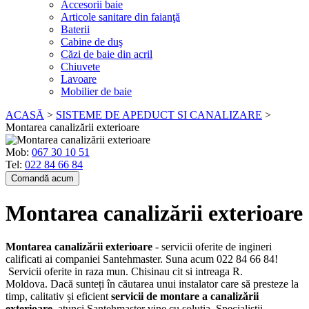
Accesorii baie
Articole sanitare din faianţă
Baterii
Cabine de duş
Căzi de baie din acril
Chiuvete
Lavoare
Mobilier de baie
ACASĂ
>
SISTEME DE APEDUCT SI CANALIZARE
>
Montarea canalizării exterioare
Mob:
067 30 10 51
Tel:
022 84 66 84
Comandă acum
Montarea canalizării exterioare
Montarea canalizării exterioare
- servicii oferite de ingineri
calificati ai companiei Santehmaster. Suna acum 022 84 66 84!
Servicii oferite in raza mun. Chisinau cit si intreaga R.
Moldova. Dacă sunteți în căutarea unui instalator care să presteze la
timp, calitativ și eficient
servicii de montare a canalizării
exterioare
, atunci Santehmaster vine cu soluția. Specialiștii