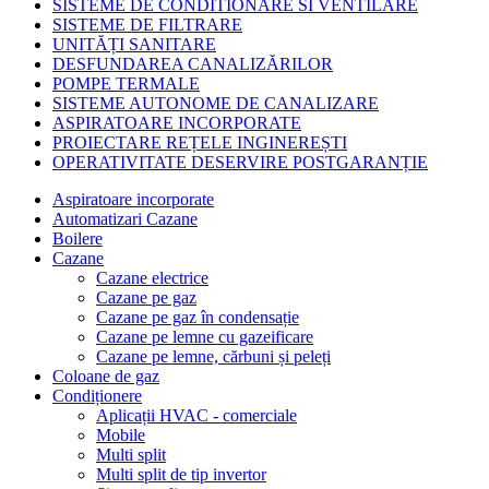
SISTEME DE CONDITIONARE SI VENTILARE
SISTEME DE FILTRARE
UNITĂȚI SANITARE
DESFUNDAREA CANALIZĂRILOR
POMPE TERMALE
SISTEME AUTONOME DE CANALIZARE
ASPIRATOARE INCORPORATE
PROIECTARE REȚELE INGINEREȘTI
OPERATIVITATE DESERVIRE POSTGARANȚIE
Aspiratoare incorporate
Automatizari Cazane
Boilere
Cazane
Cazane electrice
Cazane pe gaz
Cazane pe gaz în condensație
Cazane pe lemne cu gazeificare
Cazane pe lemne, cărbuni și peleți
Coloane de gaz
Condiționere
Aplicații HVAC - comerciale
Mobile
Multi split
Multi split de tip invertor