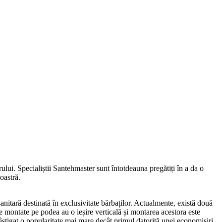
ului. Specialiștii Santehmaster sunt întotdeauna pregătiți în a da o
oastră.
 sanitară destinată în exclusivitate bărbaților. Actualmente, există două
le montate pe podea au o ieșire verticală și montarea acestora este
câștigat o popularitate mai mare decât primul datorită unei economisiri