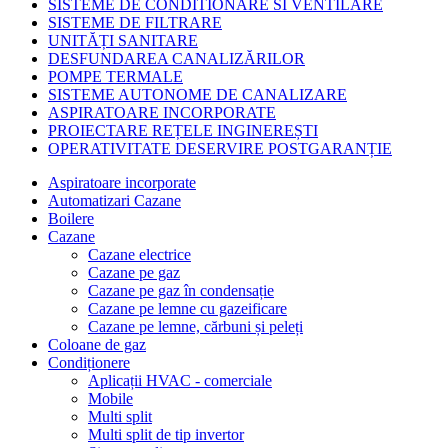
SISTEME DE CONDITIONARE SI VENTILARE
SISTEME DE FILTRARE
UNITĂȚI SANITARE
DESFUNDAREA CANALIZĂRILOR
POMPE TERMALE
SISTEME AUTONOME DE CANALIZARE
ASPIRATOARE INCORPORATE
PROIECTARE REȚELE INGINEREȘTI
OPERATIVITATE DESERVIRE POSTGARANȚIE
Aspiratoare incorporate
Automatizari Cazane
Boilere
Cazane
Cazane electrice
Cazane pe gaz
Cazane pe gaz în condensație
Cazane pe lemne cu gazeificare
Cazane pe lemne, cărbuni și peleți
Coloane de gaz
Condiționere
Aplicații HVAC - comerciale
Mobile
Multi split
Multi split de tip invertor