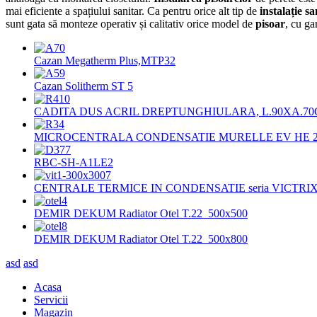
mai eficiente a spațiului sanitar. Ca pentru orice alt tip de
instalație s
sunt gata să monteze operativ și calitativ orice model de
pisoar
, cu ga
Cazan Megatherm Plus,MTP32
Cazan Solitherm ST 5
CADITA DUS ACRIL DREPTUNGHIULARA, L.90XA.7
MICROCENTRALA CONDENSATIE MURELLE EV HE 
RBC-SH-A1LE2
CENTRALE TERMICE IN CONDENSATIE seria VICTRIX
DEMIR DEKUM Radiator Otel T.22 500x500
DEMIR DEKUM Radiator Otel T.22 500x800
asd
asd
Acasa
Servicii
Magazin