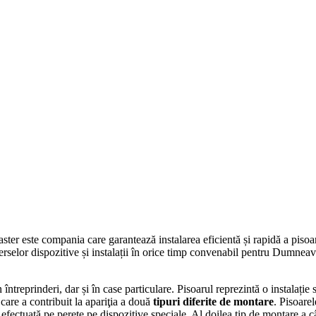
ter este compania care garantează instalarea eficientă și rapidă a pisoar
erselor dispozitive și instalații în orice timp convenabil pentru Dumneav
 întreprinderi, dar și în case particulare. Pisoarul reprezintă o instalație
 care a contribuit la apariţia a două
tipuri diferite de montare
. Pisoare
 efectuată pe perete pe dispozitive speciale. Al doilea tip de montare a 