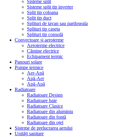
Sisteme split
Sisteme split tip inverter
Split tip coloana
Split tip duct
Splituri de tavan sau pardoseala
Splituri tip caseta
Splituri tip consolă
Convectoare și aeroterme
Aeroterme electrice
Cămine electrice
Echipament termic
Panouri solare
Pompe termice
Aer-Apă
Apă-Aer
Apă-Apă
Radiatoare
Radiatoare Design
Radiatoare baie
Radiatoare Clasice
Radiatoare din aluminiu
Radiatoare din fontă
Radiatoare din oțel
Sisteme de prelucrarea aerului
Unități sanitare