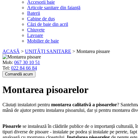
Accesorii baie
Articole sanitare din faianţă
Baterii
Cabine de duş
Căzi de baie din acril
Chiuvete
Lavoare
Mobilier de baie
ACASĂ
>
UNITĂȚI SANITARE
>
Montarea pisuare
Mob:
067 30 10 51
Tel:
022 84 66 84
Comandă acum
Montarea pisoarelor
Căutați instalatori pentru
montarea calitativă a pisoarelor
? Santehmas
mână de ajutor pentru instalarea pisoarului, dar și pentru montarea div
Pisoarele
se instalează în clădirile publice de o importanță culturală, în
tipuri diverse de pisoare - instalate pe podea și instalate pe perete, fapt
analoagă cu montarea closetului.
Instalarea pisoarelor
de perete este