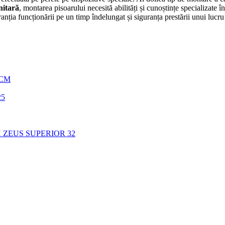
anitară
, montarea pisoarului necesită abilități și cunoștințe specializate 
ranția funcționării pe un timp îndelungat și siguranța prestării unui lucru 
0CM
25
 ZEUS SUPERIOR 32